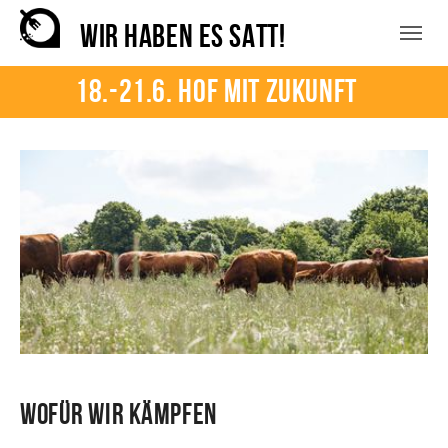
Zum Hauptinhalt springen
Skip to page footer
WIR HABEN ES SATT!
18.-21.6. Hof mit Zukunft
Wofür wir kämpfen